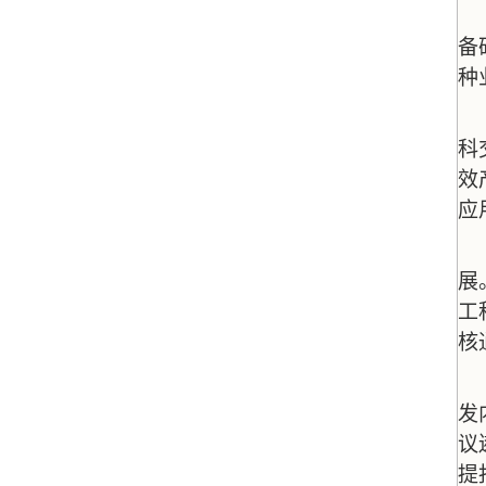
备
种
科
效
应
展
工
核
发
议
提