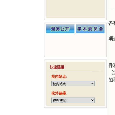
各
项
件
快速链接
（
校内站点:
颠
校外链接: