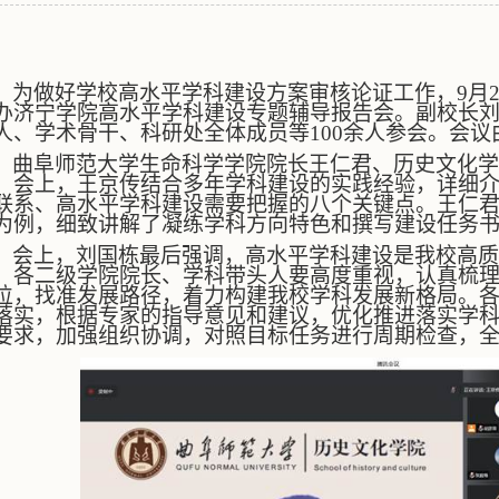
为做好学校高水平学科建设方案审核论证工作，
9
月
办济宁学院高水平学科建设专题辅导报告会。副校长
人、学术骨干、科研处全体成员等
100
余人参会。会议
曲阜师范大学生命科学学院院长王仁君、历史文化学
。会上，王京传结合多年学科建设的实践经验，详细
联系、高水平学科建设需要把握的八个关键点。王仁
为例，细致讲解了凝练学科方向特色和撰写建设任务
会上，刘国栋最后强调，高水平学科建设是我校高质
。各二级学院院长、学科带头人要高度重视，认真梳
位，找准发展路径，着力构建我校学科发展新格局。
落实，根据专家的指导意见和建议，优化推进落实学
要求，加强组织协调，对照目标任务进行周期检查，