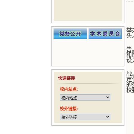
举
头
告
和
设
战
快速链接
定
的
校内站点:
校
校外链接: