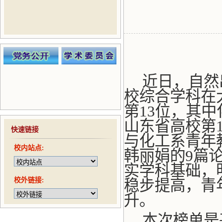
近日，自然
校综合学科在
第
13
位，其中
山东省高校第
快速链接
与化工系青年
校内站点:
韩丽娟的
9
篇
实学科基础，
校外链接:
稳步提高，青
升。
本次榜单是