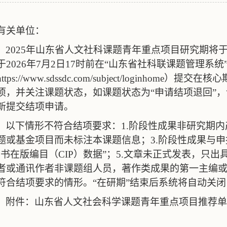
有关单位：
2025
年山东省人文社科课题青年重点项目研究期将
于
2026
年
7
月
2
日
17
时前在“山东省社科联课题管理系统
https://www.sdssdc.com/subject/loginhome
）提交在核心
项，并关注课题状态，如课题状态为“申请结项退回”
新提交结项申请。
以下情形不符合结项要求：
1.
阶段性成果非研究期内
题或基金项目而未标注本课题信息；
3.
阶段性成果与申
图书在版编目（
CIP
）数据”；
5.
文章未正式发表，只出
者或通讯作者非课题组人员，著作类成果的第一主编
符合结项要求的情形。“在研期”结束后系统将自动关
附件：山东省人文社会科学课题青年重点项目推荐单