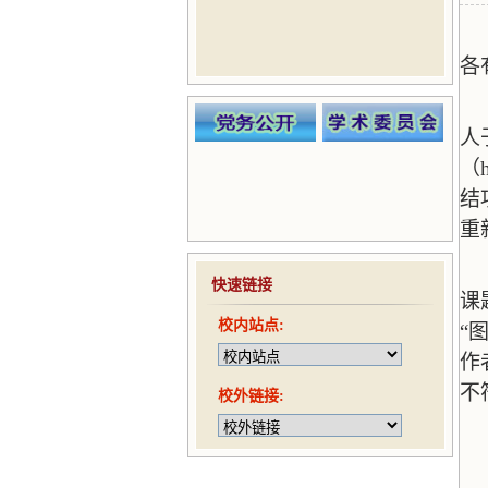
各
人
（
结
重
快速链接
课
校内站点:
“
作
不
校外链接: