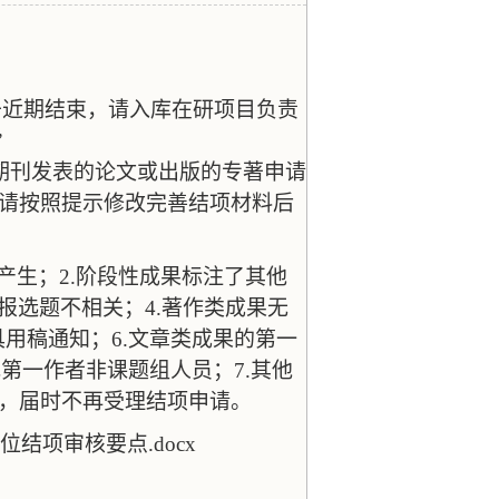
于近期结束，请入库在研项目负责
”
期刊发表的论文或出版的专著申请
，请按照提示修改完善结项材料后
产生；
2.
阶段性成果标注了其他
报选题不相关；
4.
著作类成果无
具用稿通知；
6.
文章类成果的第一
或第一作者非课题组人员；
7.
其他
闭，届时不再受理结项申请。
位结项审核要点
.docx