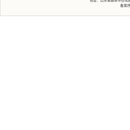
地址：山东省曲阜市杏坛路1号 
备案序